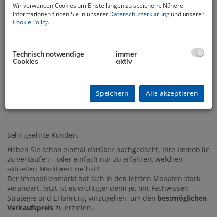
Wir verwenden Cookies um Einstellungen zu speichern. Nähere
Informationen finden Sie in unserer
Datenschutzerklärung
und unserer
Cookie Policy
.
Technisch notwendige
immer
Cookies
aktiv
Speichern
Alle akzeptieren
Beschreibung
Sehr geehrte Kunden.
Haben Sie schon einmal darüber nachgedacht, Ihre Immobilie
zu verkaufen – oder einfach nur zu erfahren, welchen
aktuellen Marktwert sie hat?
Der Immobilienmarkt hat sich in den letzten Monaten stark
verändert. Jetzt ist es wichtiger denn je, mit Fachwissen,
Strategie und Erfahrung vorzugehen, um den
bestmöglichen
Verkaufspreis
zu erzielen.