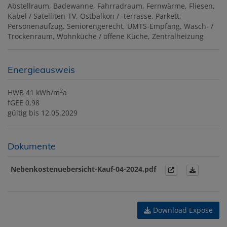
Abstellraum
Badewanne
Fahrradraum
Fernwärme
Fliesen
Kabel / Satelliten-TV
Ostbalkon / -terrasse
Parkett
Personenaufzug
Seniorengerecht
UMTS-Empfang
Wasch- /
Trockenraum
Wohnküche / offene Küche
Zentralheizung
Energieausweis
2
HWB
41 kWh/m
a
fGEE
0,98
gültig bis
12.05.2029
Dokumente
Nebenkostenuebersicht-Kauf-04-2024.pdf
Download Expose