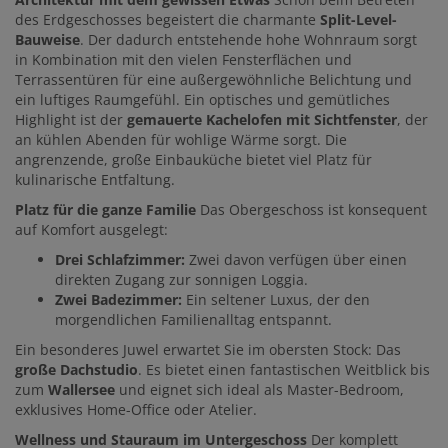
des Erdgeschosses begeistert die charmante
Split-Level-
Bauweise
. Der dadurch entstehende hohe Wohnraum sorgt
in Kombination mit den vielen Fensterflächen und
Terrassentüren für eine außergewöhnliche Belichtung und
ein luftiges Raumgefühl. Ein optisches und gemütliches
Highlight ist der
gemauerte Kachelofen mit Sichtfenster
, der
an kühlen Abenden für wohlige Wärme sorgt. Die
angrenzende, große Einbauküche bietet viel Platz für
kulinarische Entfaltung.
Platz für die ganze Familie
Das Obergeschoss ist konsequent
auf Komfort ausgelegt:
Drei Schlafzimmer:
Zwei davon verfügen über einen
direkten Zugang zur sonnigen Loggia.
Zwei Badezimmer:
Ein seltener Luxus, der den
morgendlichen Familienalltag entspannt.
Ein besonderes Juwel erwartet Sie im obersten Stock: Das
große Dachstudio
. Es bietet einen fantastischen Weitblick bis
zum
Wallersee
und eignet sich ideal als Master-Bedroom,
exklusives Home-Office oder Atelier.
Wellness und Stauraum im Untergeschoss
Der komplett