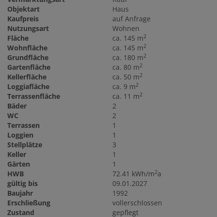
Objektart
Haus
Kaufpreis
auf Anfrage
Nutzungsart
Wohnen
2
Fläche
ca. 145 m
2
Wohnfläche
ca. 145 m
2
Grundfläche
ca. 180 m
2
Gartenfläche
ca. 80 m
2
Kellerfläche
ca. 50 m
2
Loggiafläche
ca. 9 m
2
Terrassenfläche
ca. 11 m
Bäder
2
WC
2
Terrassen
1
Loggien
1
Stellplätze
3
Keller
1
Gärten
1
2
HWB
72.41 kWh/m
a
gültig bis
09.01.2027
Baujahr
1992
Erschließung
vollerschlossen
Zustand
gepflegt