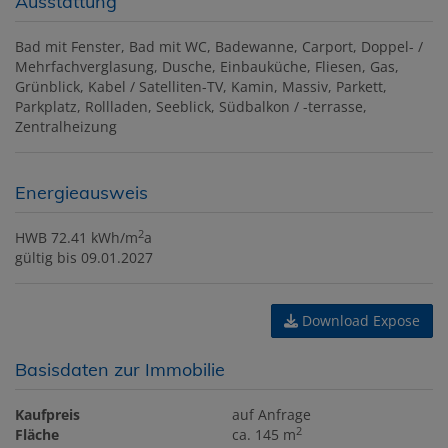
Ausstattung
Bad mit Fenster
Bad mit WC
Badewanne
Carport
Doppel- /
Mehrfachverglasung
Dusche
Einbauküche
Fliesen
Gas
Grünblick
Kabel / Satelliten-TV
Kamin
Massiv
Parkett
Parkplatz
Rollladen
Seeblick
Südbalkon / -terrasse
Zentralheizung
Energieausweis
2
HWB
72.41 kWh/m
a
gültig bis
09.01.2027
Download Expose
Basisdaten zur Immobilie
Kaufpreis
auf Anfrage
2
Fläche
ca. 145 m