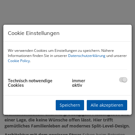
Cookie Einstellungen
Wir verwenden Cookies um Einstellungen zu speichern. Nähere
Informationen finden Sie in unserer
Datenschutzerklärung
und unserer
Cookie Policy
.
Technisch notwendige
immer
Beschreibung
Cookies
aktiv
Nahe dem Ortszentrum und dem Wallersee
Speichern
Alle akzeptieren
Dieses Eckreihenhaus ist die perfekte Kombination aus
architektonischem Charme, großzügigem Platzangebot und
einer Lage, die keine Wünsche offen lässt. Hier trifft
gemütliches Familienleben auf modernes Split-Level-Design.
Architektur mit dem gewissen Etwas
Schon beim Betreten